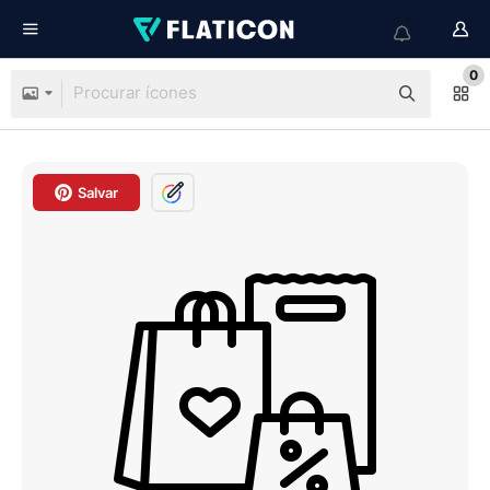
0
Salvar