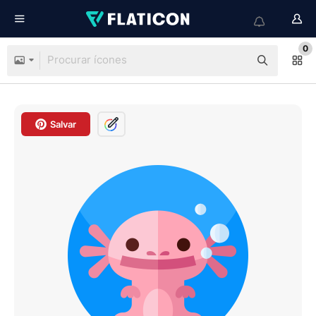
0
Salvar