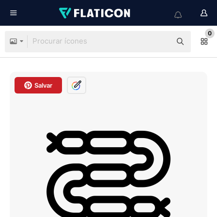
0
Salvar