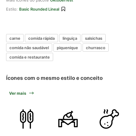
Mais ícones do pacote
Oktoberfest
Estilo:
Basic Rounded Lineal
carne
comida rápida
linguiça
salsichas
comida não saudável
piquenique
churrasco
comida e restaurante
Ícones com o mesmo estilo e conceito
Ver mais