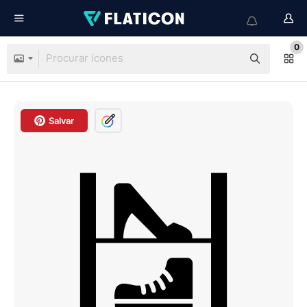
0
Salvar