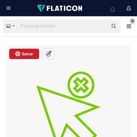
0
Salvar