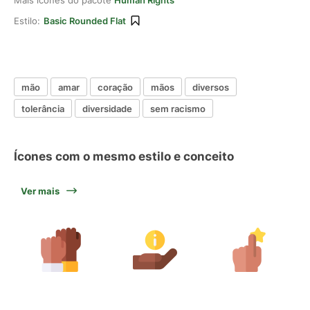
Mais ícones do pacote
Human Rights
Estilo:
Basic Rounded Flat
mão
amar
coração
mãos
diversos
tolerância
diversidade
sem racismo
Ícones com o mesmo estilo e conceito
Ver mais