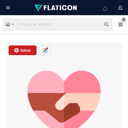
0
Salvar