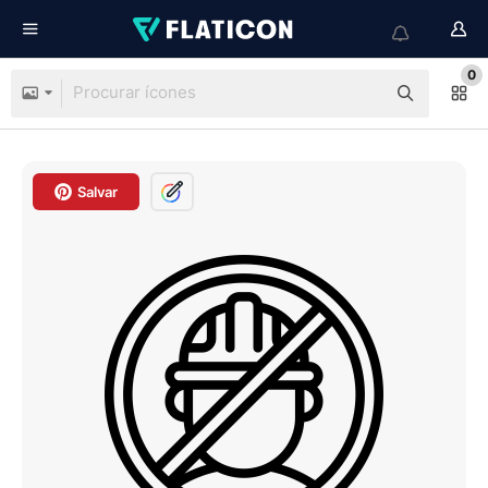
0
Salvar