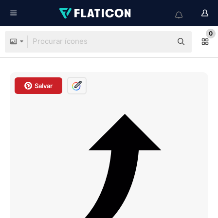
0
Salvar