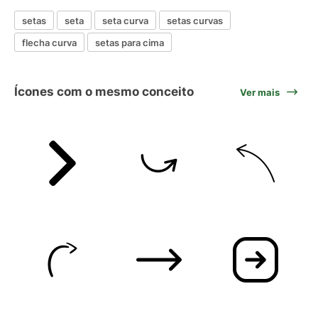
setas
seta
seta curva
setas curvas
flecha curva
setas para cima
Ícones com o mesmo conceito
Ver mais