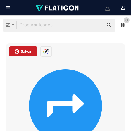
0
Salvar