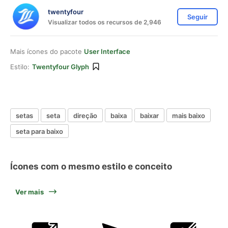
twentyfour
Seguir
Visualizar todos os recursos de 2,946
Mais ícones do pacote
User Interface
Estilo:
Twentyfour Glyph
setas
seta
direção
baixa
baixar
mais baixo
seta para baixo
Ícones com o mesmo estilo e conceito
Ver mais