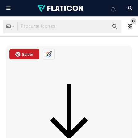
0
Salvar