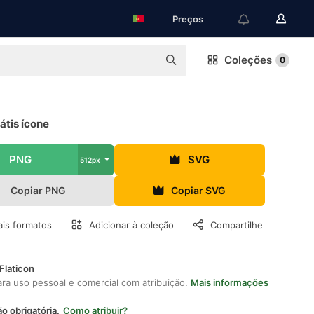
Preços
Coleções
0
átis ícone
PNG
SVG
512px
Copiar PNG
Copiar SVG
is formatos
Adicionar à coleção
Compartilhe
Flaticon
ara uso pessoal e comercial com atribuição.
Mais informações
ão obrigatória.
Como atribuir?