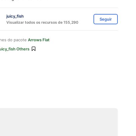
juicy_fish
Seguir
Visualizar todos os recursos de 155,290
ones do pacote
Arrows Flat
uicy_fish Others