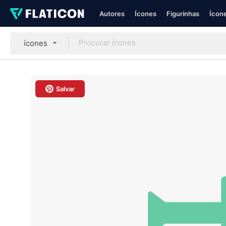
Autores
Ícones
Figurinhas
Ícone
ícones
Salvar