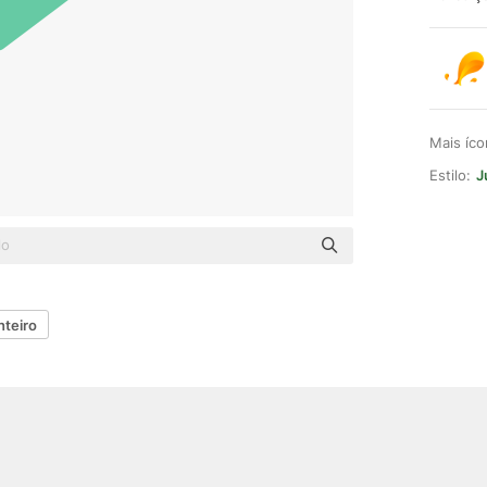
Mais íc
Estilo:
J
nteiro