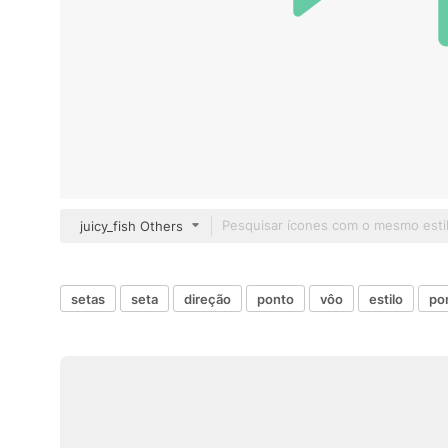
juicy_fish Others
setas
seta
direção
ponto
vôo
estilo
po