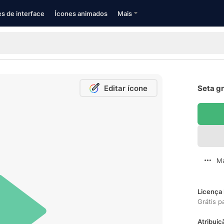
s de interface
Ícones animados
Mais
Editar ícone
Seta gr
Ma
Licença 
Grátis p
Atribuiç