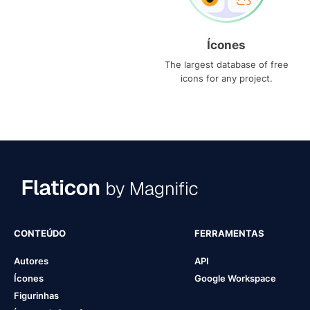
Ícones
The largest database of free
icons for any project.
CONTEÚDO
FERRAMENTAS
Autores
API
Ícones
Google Workspace
Figurinhas