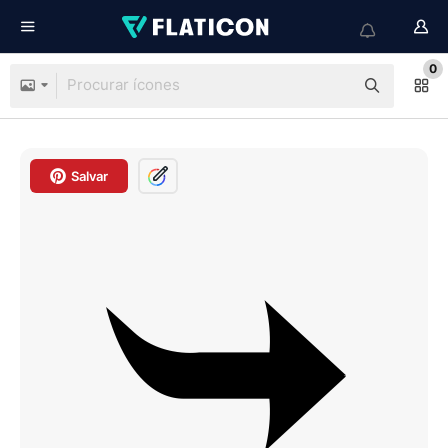
0
Salvar