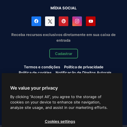
MÍDIA SOCIAL
Receba recursos exclusivos diretamente em sua caixa de
entrada
Cadastrar
Termos e condições
Política de privacidade
Política de cookies
Notificação de Direitos Autorais
Cookies settings
We value your privacy
Copyright © 2010-2026 Freepik Company S.L.U. Todos os
By clicking “Accept All”, you agree to the storage of
direitos reservados.
cookies on your device to enhance site navigation,
analyze site usage, and assist in our marketing efforts.
Português
Cookies settings