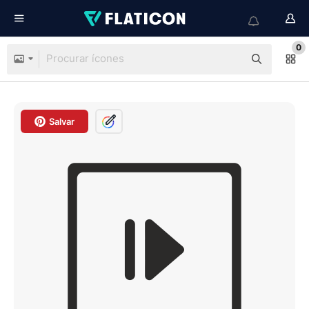
0
Salvar