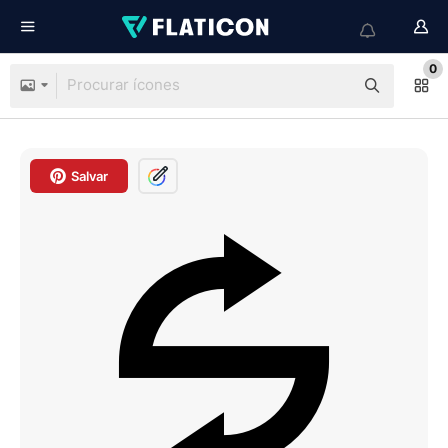
0
Salvar