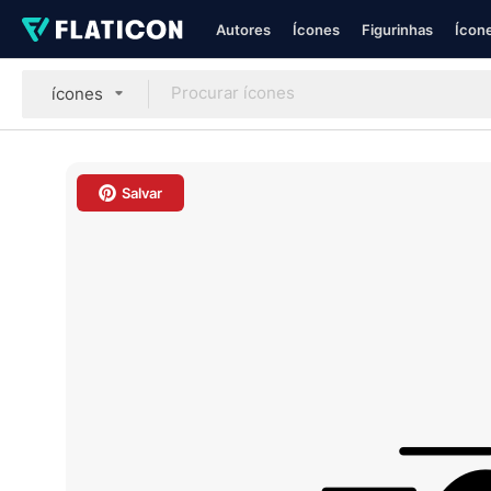
Autores
Ícones
Figurinhas
Ícone
ícones
Salvar