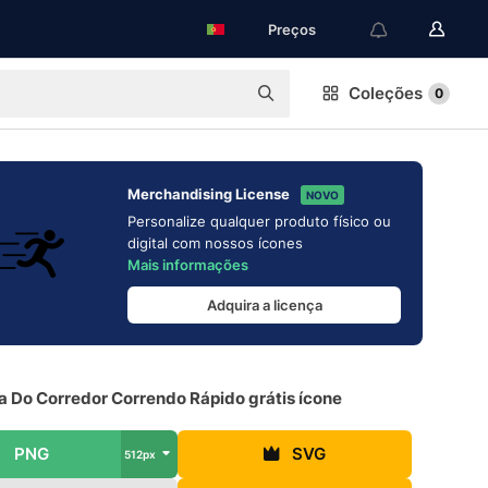
Preços
Coleções
0
Merchandising License
NOVO
Personalize qualquer produto físico ou
digital com nossos ícones
Mais informações
Adquira a licença
a Do Corredor Correndo Rápido grátis ícone
PNG
SVG
512px