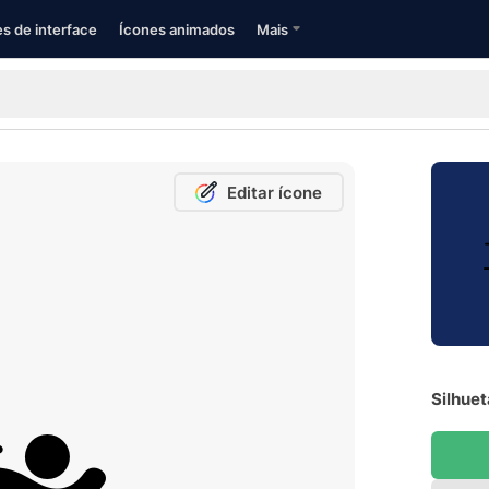
s de interface
Ícones animados
Mais
Editar ícone
Silhuet