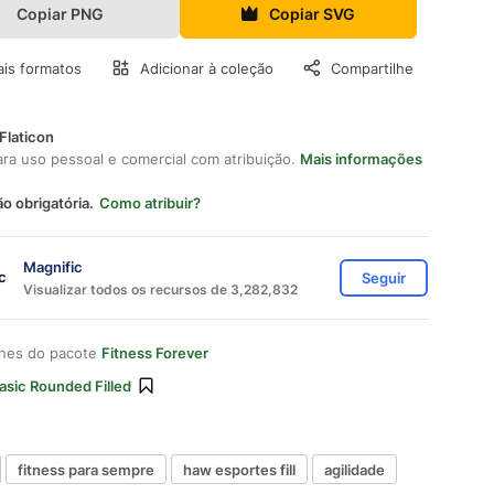
Copiar PNG
Copiar SVG
is formatos
Adicionar à coleção
Compartilhe
Flaticon
ara uso pessoal e comercial com atribuição.
Mais informações
ão obrigatória.
Como atribuir?
Magnific
Seguir
Visualizar todos os recursos de 3,282,832
ones do pacote
Fitness Forever
asic Rounded Filled
fitness para sempre
haw esportes fill
agilidade