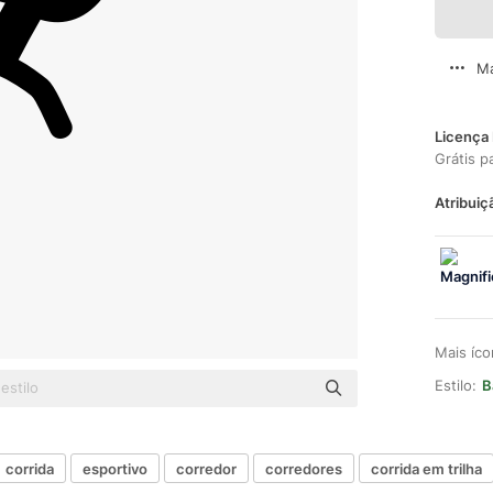
Ma
Licença 
Grátis p
Atribuiç
Mais íc
Estilo:
B
corrida
esportivo
corredor
corredores
corrida em trilha