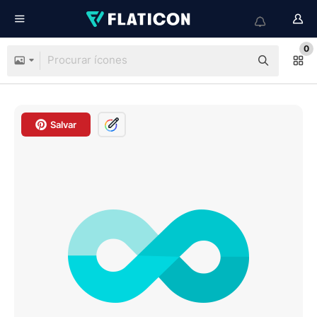
0
Salvar