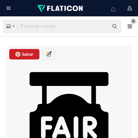
0
Salvar