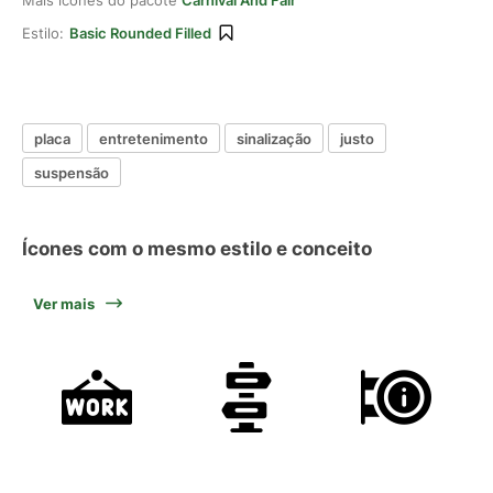
Mais ícones do pacote
Carnival And Fair
Estilo:
Basic Rounded Filled
placa
entretenimento
sinalização
justo
suspensão
Ícones com o mesmo estilo e conceito
Ver mais