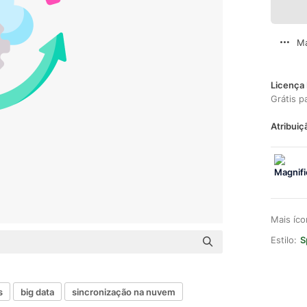
Ma
Licença 
Grátis p
Atribuiç
Mais íc
Estilo:
S
s
big data
sincronização na nuvem