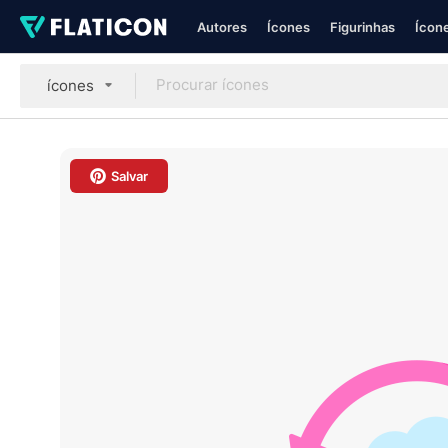
Autores
Ícones
Figurinhas
Ícone
ícones
Salvar