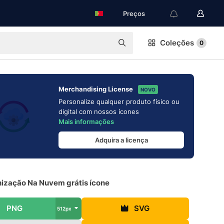
Preços
Coleções
0
Merchandising License
NOVO
Personalize qualquer produto físico ou
digital com nossos ícones
Mais informações
Adquira a licença
nização Na Nuvem grátis ícone
PNG
SVG
512px