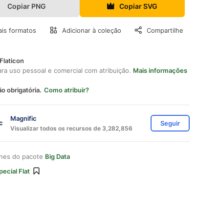
Copiar PNG
Copiar SVG
is formatos
Adicionar à coleção
Compartilhe
Flaticon
ara uso pessoal e comercial com atribuição.
Mais informações
ão obrigatória.
Como atribuir?
Magnific
Seguir
Visualizar todos os recursos de 3,282,856
ones do pacote
Big Data
pecial Flat