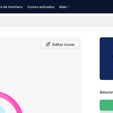
s de interface
Ícones animados
Mais
Editar ícone
Sincro