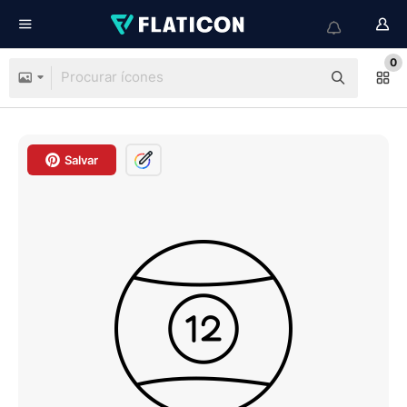
0
Salvar