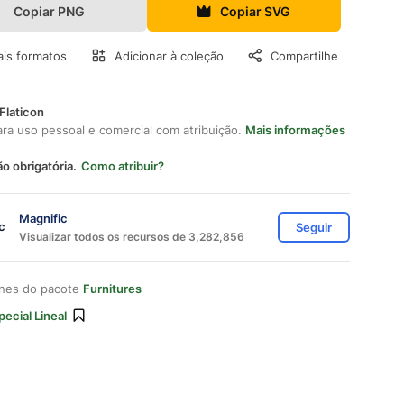
Copiar PNG
Copiar SVG
is formatos
Adicionar à coleção
Compartilhe
Flaticon
ara uso pessoal e comercial com atribuição.
Mais informações
ão obrigatória.
Como atribuir?
Magnific
Seguir
Visualizar todos os recursos de 3,282,856
ones do pacote
Furnitures
pecial Lineal