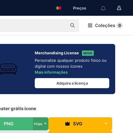
Preços
Coleções
0
Merchandising License
NOVO
Personalize qualquer produto físico ou
digital com nossos ícones
Mais informações
Adquira a licença
ater grátis ícone
PNG
SVG
512px