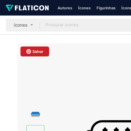
Autores
Ícones
Figurinhas
Ícone
ícones
Salvar