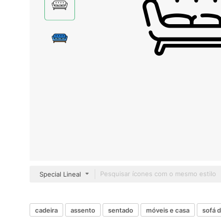
Special Lineal
cadeira
assento
sentado
móveis e casa
sofá 