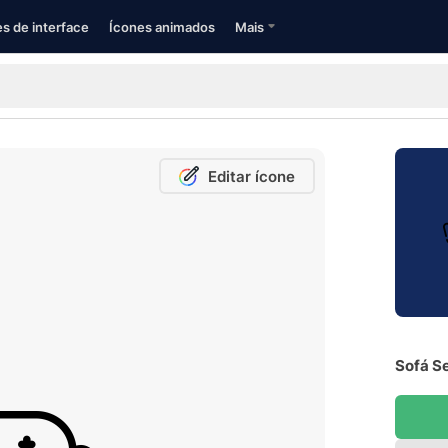
s de interface
Ícones animados
Mais
Editar ícone
Sofá Se