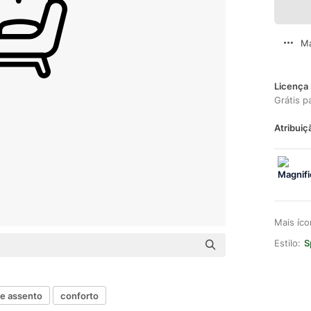
Ma
Licença 
Grátis p
Atribuiç
Mais íc
Estilo:
S
de assento
conforto