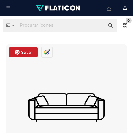
0
Salvar