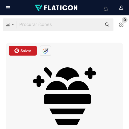
0
Salvar