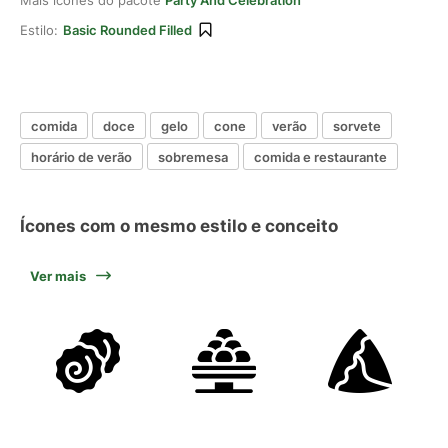
Mais ícones do pacote
Party And Celebration
Estilo:
Basic Rounded Filled
comida
doce
gelo
cone
verão
sorvete
horário de verão
sobremesa
comida e restaurante
Ícones com o mesmo estilo e conceito
Ver mais