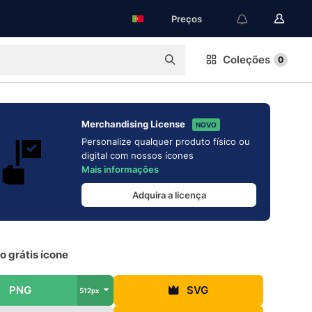
Preços
Coleções
0
Merchandising License
NOVO
Personalize qualquer produto físico ou
digital com nossos ícones
Mais informações
Adquira a licença
 grátis ícone
PNG
SVG
512px