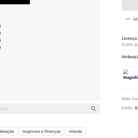
Ma
Licença 
Grátis p
Atribuiç
Mais íc
Estilo:
B
alização
negócios e finanças
missão