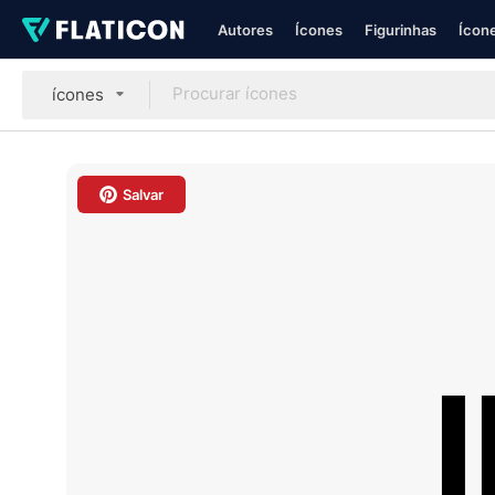
Autores
Ícones
Figurinhas
Ícone
ícones
Salvar