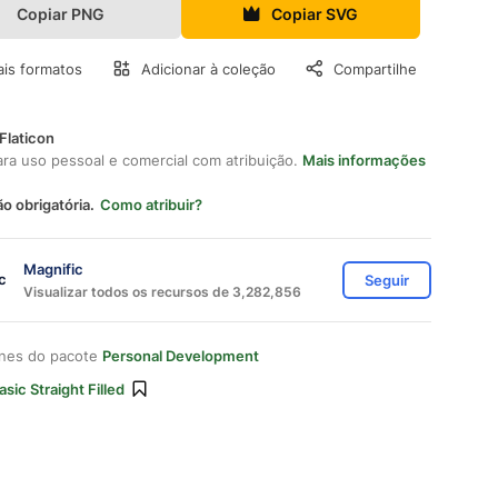
Copiar PNG
Copiar SVG
is formatos
Adicionar à coleção
Compartilhe
Flaticon
ara uso pessoal e comercial com atribuição.
Mais informações
ão obrigatória.
Como atribuir?
Magnific
Seguir
Visualizar todos os recursos de 3,282,856
ones do pacote
Personal Development
asic Straight Filled