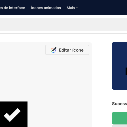
s de interface
Ícones animados
Mais
Editar ícone
Sucesso