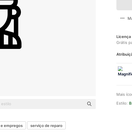
Ma
Licença 
Grátis p
Atribuiç
Mais íc
Estilo:
B
s e empregos
serviço de reparo