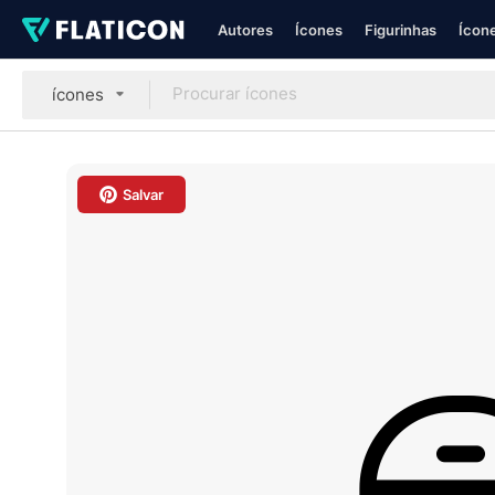
Autores
Ícones
Figurinhas
Ícone
ícones
Salvar