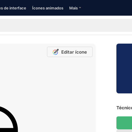
s de interface
Ícones animados
Mais
Editar ícone
Técnico