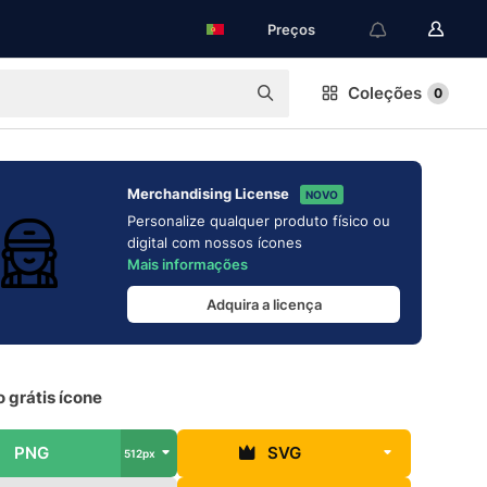
Preços
Coleções
0
Merchandising License
NOVO
Personalize qualquer produto físico ou
digital com nossos ícones
Mais informações
Adquira a licença
 grátis ícone
PNG
SVG
512px