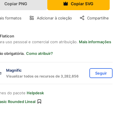
Copiar PNG
Copiar SVG
is formatos
Adicionar à coleção
Compartilhe
Flaticon
ara uso pessoal e comercial com atribuição.
Mais informações
ão obrigatória.
Como atribuir?
Magnific
Seguir
Visualizar todos os recursos de 3,282,856
ones do pacote
Helpdesk
asic Rounded Lineal