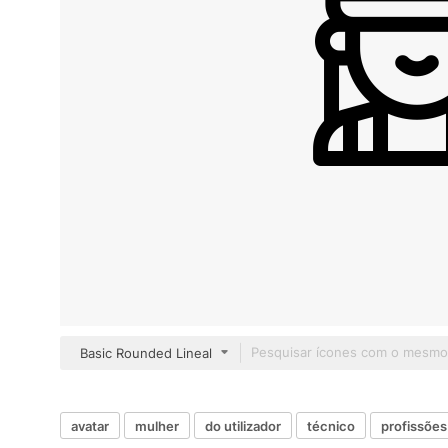
Basic Rounded Lineal
avatar
mulher
do utilizador
técnico
profissõe