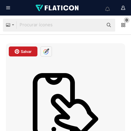
0
Salvar