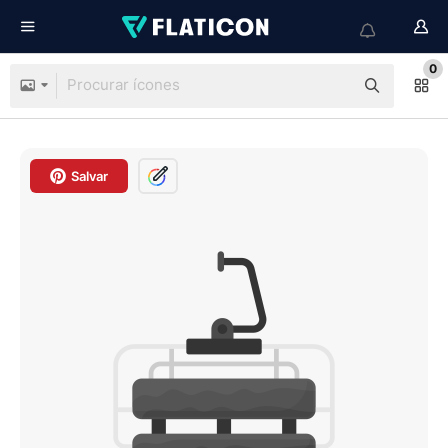
0
Salvar