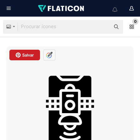
0
Salvar