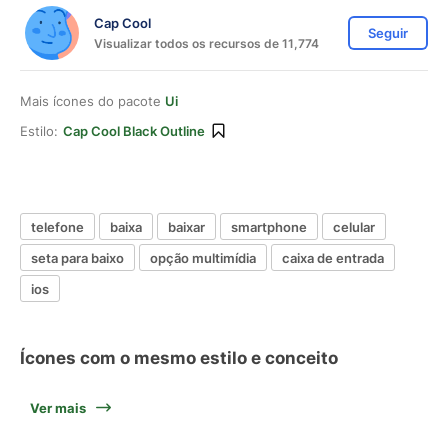
Cap Cool
Seguir
Visualizar todos os recursos de 11,774
Mais ícones do pacote
Ui
Estilo:
Cap Cool Black Outline
telefone
baixa
baixar
smartphone
celular
seta para baixo
opção multimídia
caixa de entrada
ios
Ícones com o mesmo estilo e conceito
Ver mais