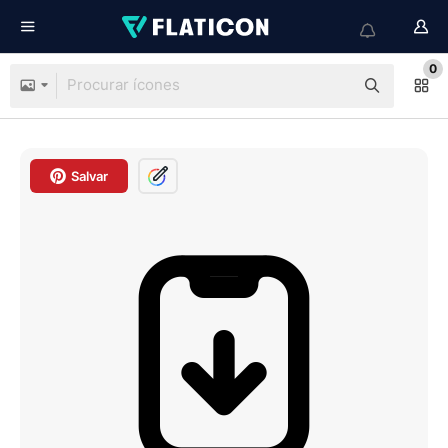
0
Salvar