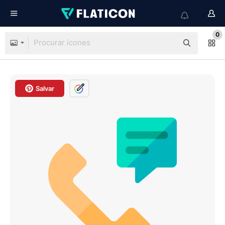
0
Salvar