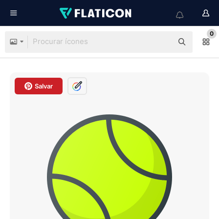
0
Salvar