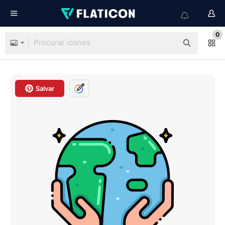
0
Salvar