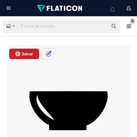
0
Salvar