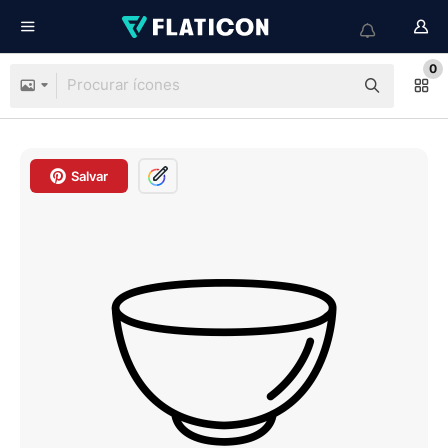
0
Salvar