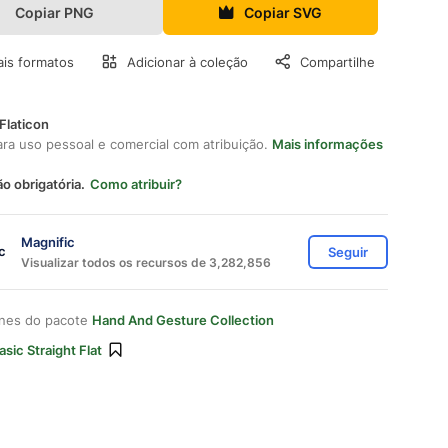
Copiar PNG
Copiar SVG
is formatos
Adicionar à coleção
Compartilhe
Flaticon
ara uso pessoal e comercial com atribuição.
Mais informações
ão obrigatória.
Como atribuir?
Magnific
Seguir
Visualizar todos os recursos de 3,282,856
ones do pacote
Hand And Gesture Collection
asic Straight Flat