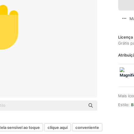
Ma
Licença 
Grátis p
Atribuiç
Mais íc
Estilo:
B
tela sensível ao toque
clique aqui
conveniente