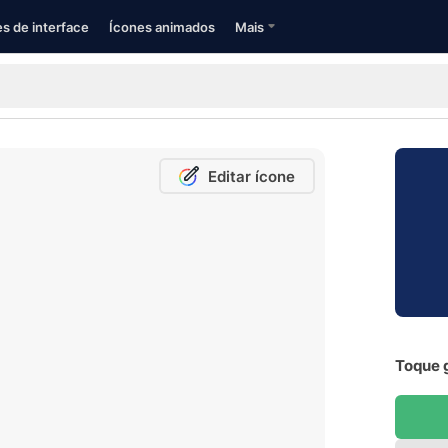
s de interface
Ícones animados
Mais
Editar ícone
Toque g