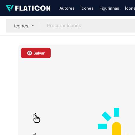
Autores
Ícones
Figurinhas
Ícone
ícones
Salvar