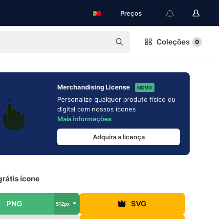
Preços
Coleções
0
Merchandising License
NOVO
Personalize qualquer produto físico ou
digital com nossos ícones
Mais informações
Adquira a licença
rátis ícone
PNG
SVG
512px