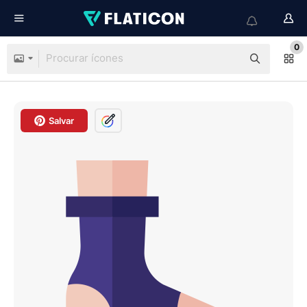
0
Salvar