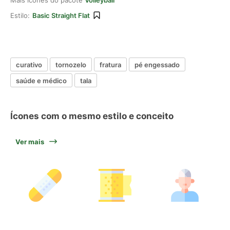
Mais ícones do pacote
Volleyball
Estilo:
Basic Straight Flat
curativo
tornozelo
fratura
pé engessado
saúde e médico
tala
Ícones com o mesmo estilo e conceito
Ver mais