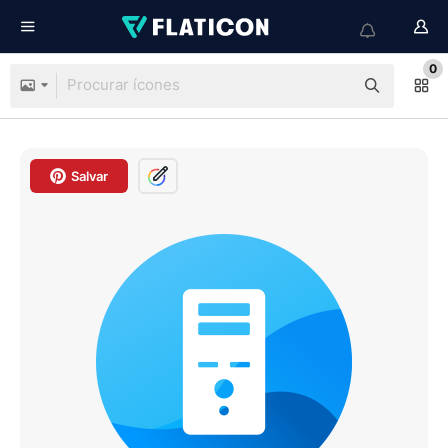
0
Salvar