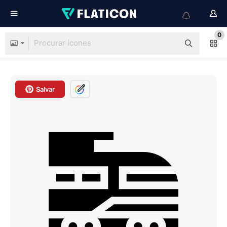
0
Salvar