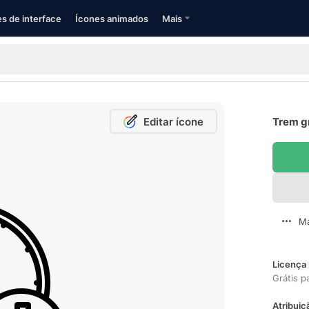
s de interface
Ícones animados
Mais
Editar ícone
Trem gr
Ma
Licença 
Grátis p
Atribuiç