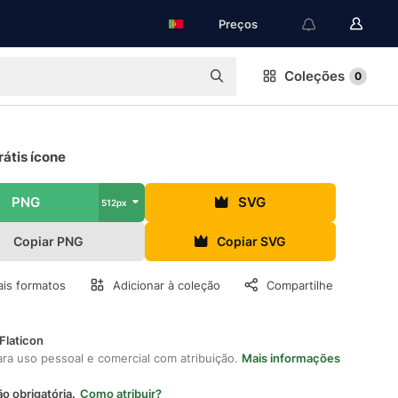
Preços
Coleções
0
átis ícone
PNG
SVG
512px
Copiar PNG
Copiar SVG
is formatos
Adicionar à coleção
Compartilhe
Flaticon
ara uso pessoal e comercial com atribuição.
Mais informações
ão obrigatória.
Como atribuir?