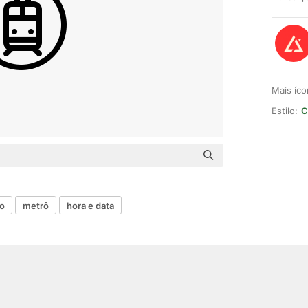
Mais íc
Estilo:
C
ro
metrô
hora e data