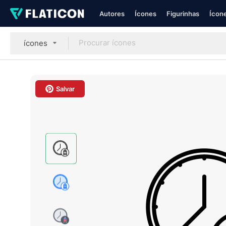
Autores
Ícones
Figurinhas
Ícone
ícones
Salvar