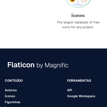
Ícones
The largest database of free
icons for any project.
CONTEÚDO
FERRAMENTAS
Autores
API
Ícones
Google Workspace
Figurinhas