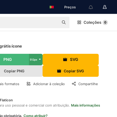
Preços
Coleções
0
grátis ícone
PNG
SVG
512px
Copiar PNG
Copiar SVG
is formatos
Adicionar à coleção
Compartilhe
Flaticon
ara uso pessoal e comercial com atribuição.
Mais informações
ão obrigatória.
Como atribuir?