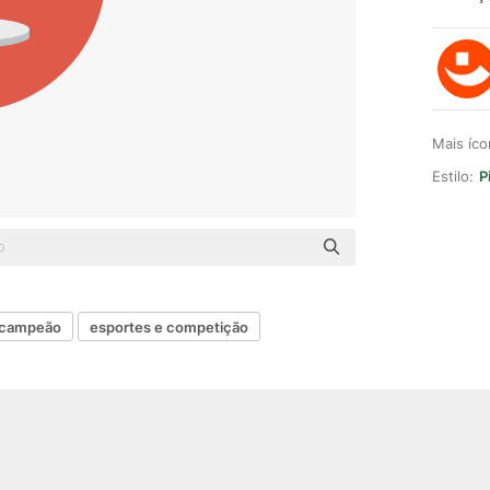
Mais íc
Estilo:
P
campeão
esportes e competição