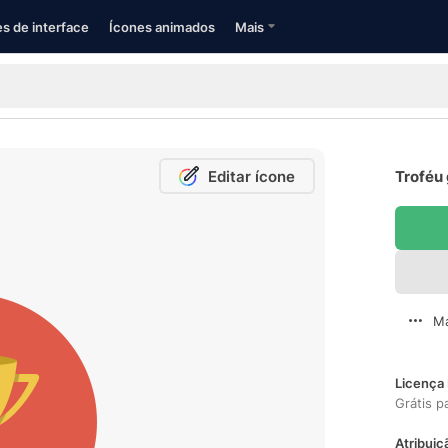
s de interface
Ícones animados
Mais
Editar ícone
Troféu 
Ma
Licença 
Grátis p
Atribuiç