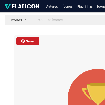
Autores
Ícones
Figurinhas
Ícone
ícones
Salvar