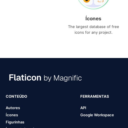
Ícones
The largest database of free
icons for any project.
CONTEÚDO
FERRAMENTAS
Autores
API
Ícones
Google Workspace
Figurinhas