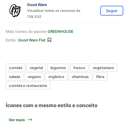
Good Ware
Visualizar todos os recursos de
Seguir
139,532
Mais ícones do pacote
GREENHOUSE
Estilo:
Good Ware Flat
comida
vegetal
legumes
fresco
vegetariano
salada
vegano
orgânico
vitaminas
fibra
comida e restaurante
Ícones com o mesmo estilo e conceito
Ver mais