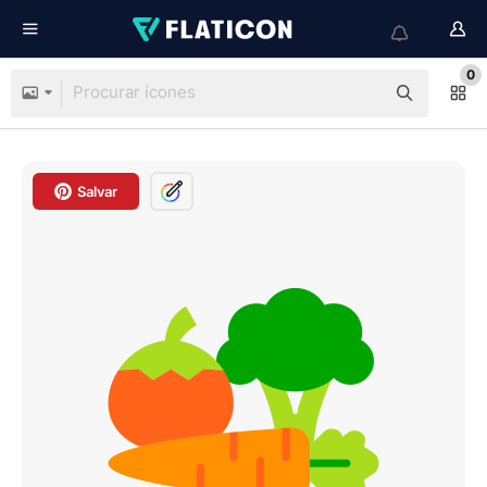
0
Salvar