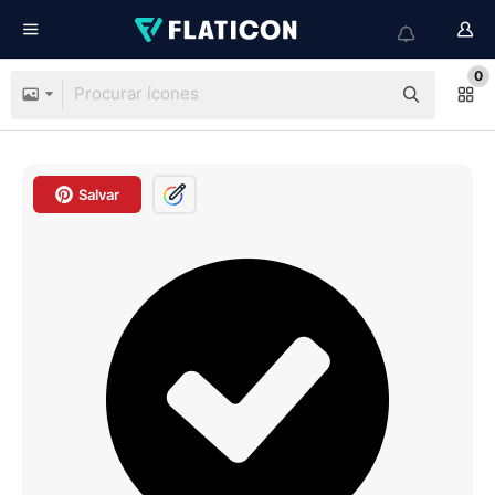
0
Salvar