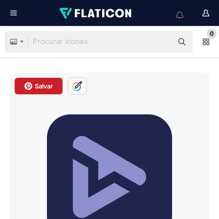
0
Salvar