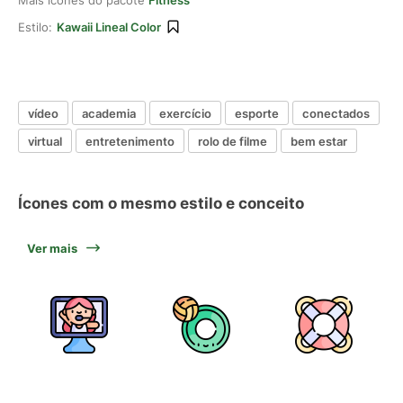
Mais ícones do pacote
Fitness
Estilo:
Kawaii Lineal Color
vídeo
academia
exercício
esporte
conectados
virtual
entretenimento
rolo de filme
bem estar
Ícones com o mesmo estilo e conceito
Ver mais