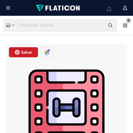
0
Salvar