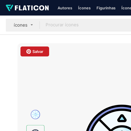
Autores
Ícones
Figurinhas
Ícone
ícones
Salvar