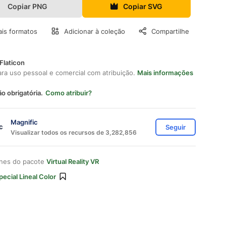
Copiar PNG
Copiar SVG
is formatos
Adicionar à coleção
Compartilhe
Flaticon
ara uso pessoal e comercial com atribuição.
Mais informações
ão obrigatória.
Como atribuir?
Magnific
Seguir
Visualizar todos os recursos de 3,282,856
ones do pacote
Virtual Reality VR
pecial Lineal Color