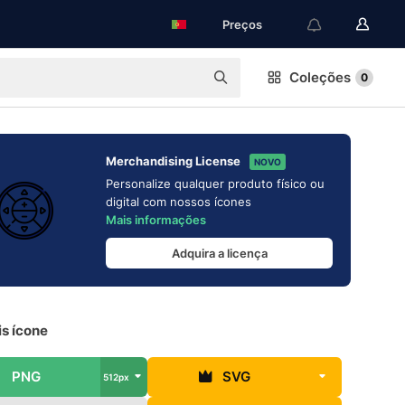
Preços
Coleções
0
Merchandising License
NOVO
Personalize qualquer produto físico ou
digital com nossos ícones
Mais informações
Adquira a licença
is ícone
PNG
SVG
512px