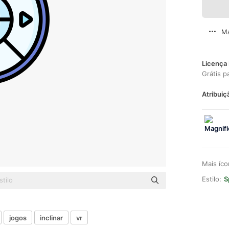
Ma
Licença 
Grátis p
Atribuiç
Mais íc
Estilo:
S
jogos
inclinar
vr