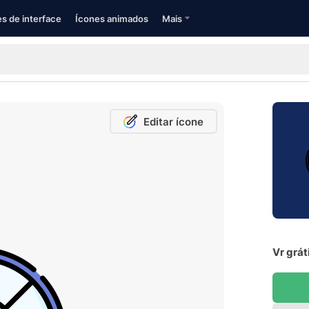
s de interface
Ícones animados
Mais
Editar ícone
Vr grát