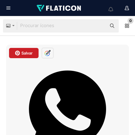
0
Salvar