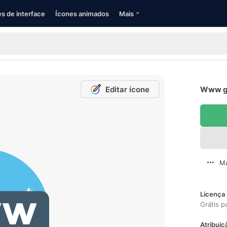
s de interface
Ícones animados
Mais
Editar ícone
Www gr
Ma
Licença 
Grátis p
Atribuiç