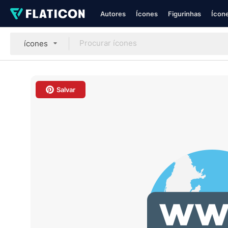
Autores
Ícones
Figurinhas
Ícone
ícones
Salvar