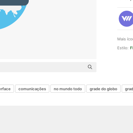
Mais íc
Estilo:
F
erface
comunicações
no mundo todo
grade do globo
grad