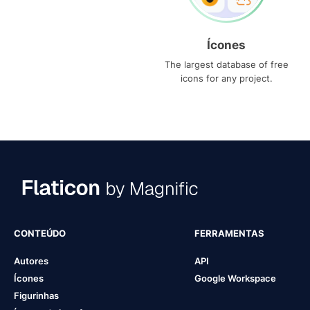
Ícones
The largest database of free
icons for any project.
CONTEÚDO
FERRAMENTAS
Autores
API
Ícones
Google Workspace
Figurinhas