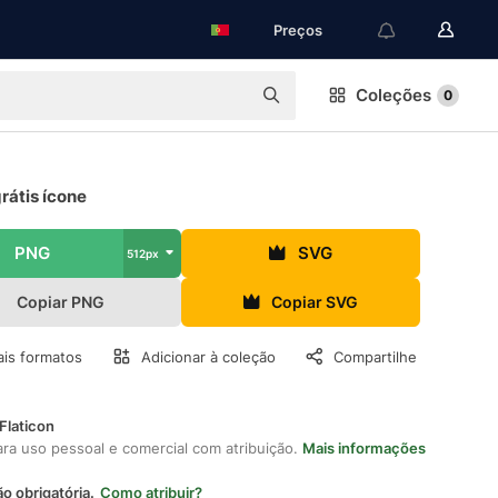
Preços
Coleções
0
átis ícone
PNG
SVG
512px
Copiar PNG
Copiar SVG
is formatos
Adicionar à coleção
Compartilhe
Flaticon
ara uso pessoal e comercial com atribuição.
Mais informações
ão obrigatória.
Como atribuir?