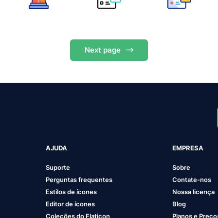
Next
page
AJUDA
EMPRESA
Suporte
Sobre
Perguntas frequentes
Contate-nos
Estilos de ícones
Nossa licença
Editor de ícones
Blog
Coleções do Flaticon
Planos e Preço