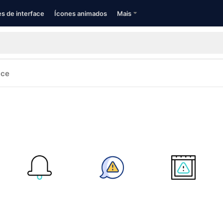
s de interface
Ícones animados
Mais
ace