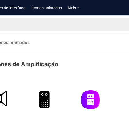
s de interface
Ícones animados
Mais
ones animados
ones de Amplificação