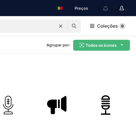
Preços
Coleções
0
Agrupar por:
Todos os ícones