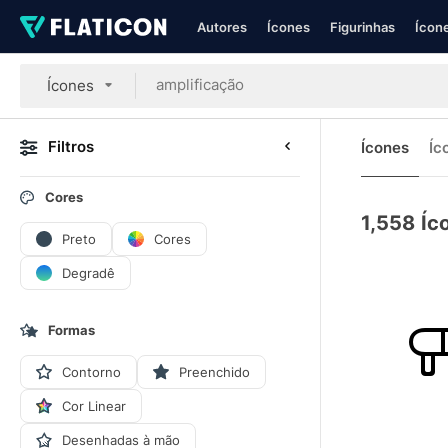
Autores
Ícones
Figurinhas
Ícone
Ícones
Filtros
Ícones
Íc
Cores
1,558
Íc
Preto
Cores
Degradê
Formas
Contorno
Preenchido
Cor Linear
Desenhadas à mão