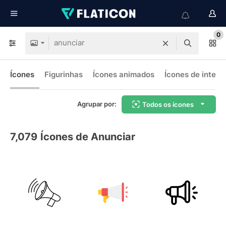
0
Ícones
Figurinhas
Ícones animados
Ícones de interf
Agrupar por:
Todos os ícones
7,079
Ícones de Anunciar