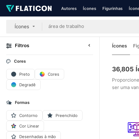
Autores
Ícones
Figurinhas
Ícone
Ícones
Filtros
Ícones
Fi
Cores
36,805
Í
Preto
Cores
Proporcione
Degradê
ser uma van
Formas
Contorno
Preenchido
Cor Linear
Desenhadas à mão