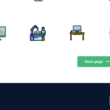
Next
page